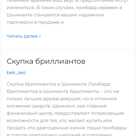
течением времени ваш вкус и предпочтения могут
измениться. В таких случаях, ломбард сережек в
Шымкенте становится вашим надежным
партнером в продаже и
Читать далее »
Скупка бриллиантов
Скупка
бриллиантов
bek_seo
Скупка бриллиантов в Шымкенте Ломбард
бриллиантов в Шымкенте Бриллианты – это не
только лучшие друзья девушек, но и отличное
вложение средств. Шымкент, как главный
финансовый центр, предоставляет потрясающие
возможности для тех, кто желает купить или
продать эти драгоценные камни. Наши ломбарды
в городе предлагают широкий ассортимент