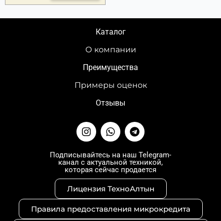
Каталог
О компании
Преимущества
Примеры оценок
Отзывы
I
W
T
n
h
e
s
a
l
t
t
e
Подписывайтесь на наш Telegram-
канал с актуальной техникой,
a
s
g
которая сейчас продается
g
a
r
r
p
a
Лицензия ТехноАлтын
a
p
m
m
Правила предоставления микрокредита