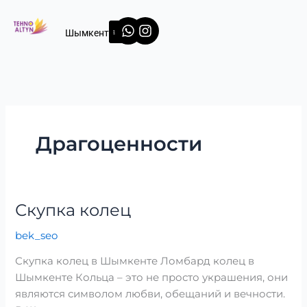
Перейти
Whatsapp
Instagram
к
Шымкент
содержимому
Драгоценности
Скупка колец
Скупка
колец
bek_seo
Скупка колец в Шымкенте Ломбард колец в
Шымкенте Кольца – это не просто украшения, они
являются символом любви, обещаний и вечности.