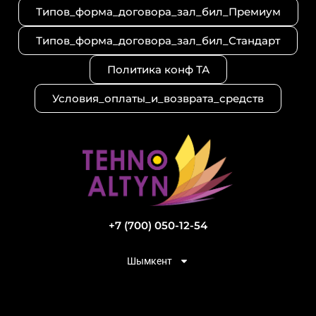
Типов_форма_договора_зал_бил_Премиум
Типов_форма_договора_зал_бил_Стандарт
Политика конф ТА
Условия_оплаты_и_возврата_средств
+7 (700) 050-12-54
Шымкент