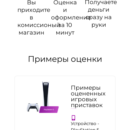
Получаете
Оценка
Вы
деньги
и
приходите
сразу на
оформление
в
руки
за 10
комиссионый
минут
магазин
Примеры оценки
Примеры
оцененных
игровых
приставок
Устройство -
PlayStation 5