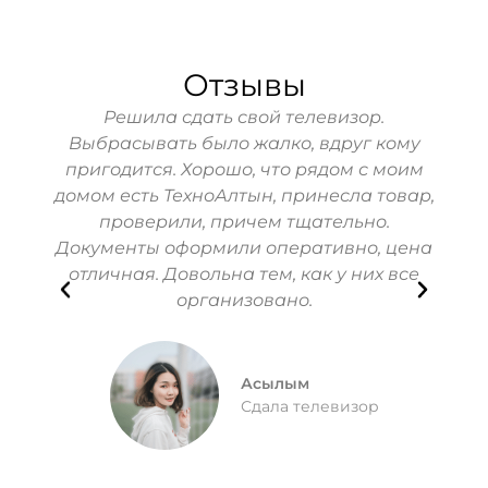
Отзывы
свой
Решила сдать свой телевизор.
Захо
отел
Выбрасывать было жалко, вдруг кому
PS
т
пригодится. Хорошо, что рядом с моим
ком
 часто
домом есть ТехноАлтын, принесла товар,
При
 и
проверили, причем тщательно.
не
мили
Документы оформили оперативно, цена
бы
ли за
отличная. Довольна тем, как у них все
ние
организовано.
Асылым
Сдала телевизор