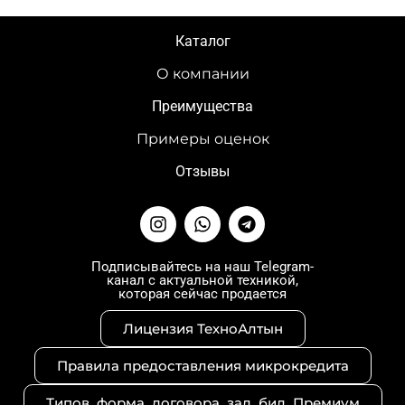
Каталог
О компании
Преимущества
Примеры оценок
Отзывы
I
W
T
n
h
e
s
a
l
t
t
e
Подписывайтесь на наш Telegram-
канал с актуальной техникой,
a
s
g
которая сейчас продается
g
a
r
r
p
a
Лицензия ТехноАлтын
a
p
m
m
Правила предоставления микрокредита
Типов_форма_договора_зал_бил_Премиум