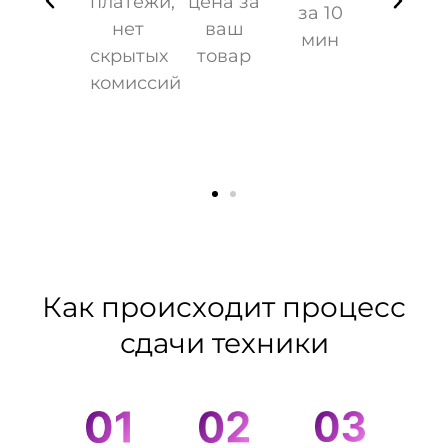
платежи,
цена за
вов
за 10
нет
ваш
мин
скрытых
товар
ых
комиссий
Как происходит процесс
сдачи техники