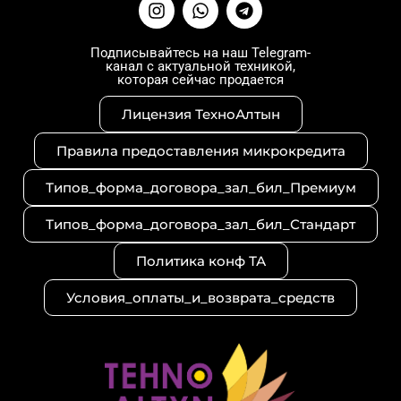
I
W
T
n
h
e
s
a
l
t
t
e
Подписывайтесь на наш Telegram-
канал с актуальной техникой,
a
s
g
которая сейчас продается
g
a
r
r
p
a
Лицензия ТехноАлтын
a
p
m
m
Правила предоставления микрокредита
Типов_форма_договора_зал_бил_Премиум
Типов_форма_договора_зал_бил_Стандарт
Политика конф ТА
Условия_оплаты_и_возврата_средств