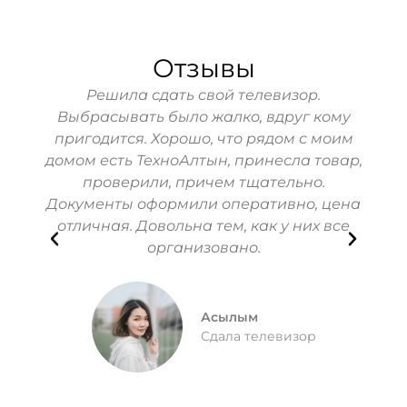
Отзывы
свой
Решила сдать свой телевизор.
Захо
отел
Выбрасывать было жалко, вдруг кому
PS
т
пригодится. Хорошо, что рядом с моим
ком
 часто
домом есть ТехноАлтын, принесла товар,
При
 и
проверили, причем тщательно.
не
мили
Документы оформили оперативно, цена
бы
ли за
отличная. Довольна тем, как у них все
ние
организовано.
Асылым
Сдала телевизор