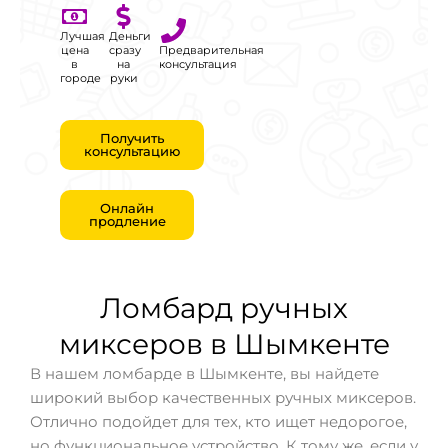
Лучшая
Деньги
цена
сразу
Предварительная
в
на
консультация
городе
руки
Получить
консультацию
Онлайн
продление
Ломбард ручных
миксеров в Шымкенте
В нашем ломбарде в Шымкенте, вы найдете
широкий выбор качественных ручных миксеров.
Отлично подойдет для тех, кто ищет недорогое,
но функциональное устройство. К тому же, если у