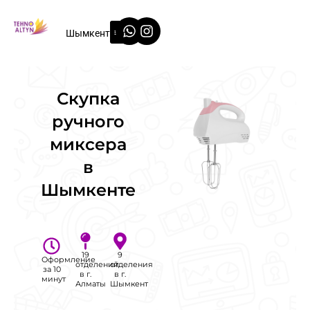
Перейти
Whatsapp
Instagram
к
Шымкент
содержимому
Скупка
ручного
миксера
в
Шымкенте
19
9
Оформление
отделений
отделения
за 10
в г.
в г.
минут
Алматы
Шымкент