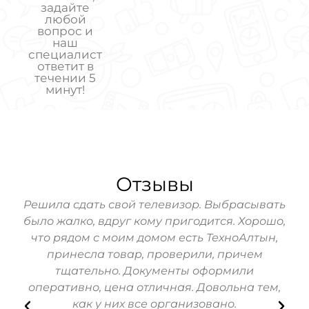
задайте
любой
вопрос и
наш
специалист
ответит в
течении 5
минут!
Отзывы
hone
Решила сдать свой телевизор. Выбрасывать
За
ь!
было жалко, вдруг кому пригодится. Хорошо,
Мо
зин
что рядом с моим домом есть ТехноАлтын,
их
принесла товар, проверили, причем
п
тщательно. Документы оформили
Вс
оперативно, цена отличная. Довольна тем,
как у них все организовано.