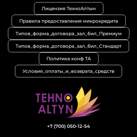
g
a
r
r
p
a
Лицензия ТехноАлтын
a
p
m
m
Правила предоставления микрокредита
Типов_форма_договора_зал_бил_Премиум
Типов_форма_договора_зал_бил_Стандарт
Политика конф ТА
Условия_оплаты_и_возврата_средств
+7 (700) 050-12-54