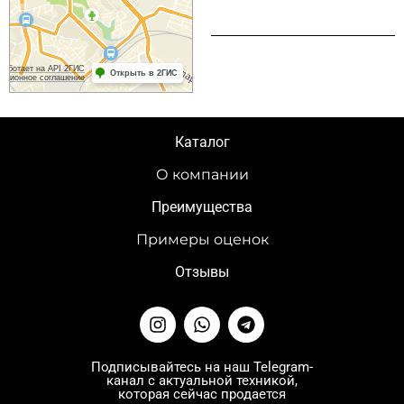
Каталог
О компании
Преимущества
Примеры оценок
Отзывы
I
W
T
n
h
e
s
a
l
t
t
e
Подписывайтесь на наш Telegram-
канал с актуальной техникой,
a
s
g
которая сейчас продается