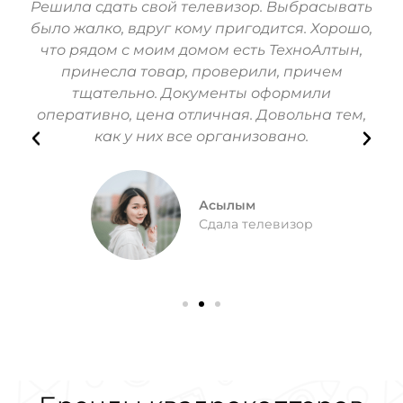
hone
Решила сдать свой телевизор. Выбрасывать
За
ь!
было жалко, вдруг кому пригодится. Хорошо,
Мо
зин
что рядом с моим домом есть ТехноАлтын,
их
принесла товар, проверили, причем
п
тщательно. Документы оформили
Вс
оперативно, цена отличная. Довольна тем,
как у них все организовано.
Асылым
Сдала телевизор