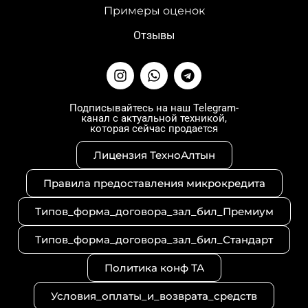
Примеры оценок
Отзывы
I
W
T
n
h
e
s
a
l
t
t
e
Подписывайтесь на наш Telegram-
канал с актуальной техникой,
a
s
g
которая сейчас продается
g
a
r
r
p
a
Лицензия ТехноАлтын
a
p
m
m
Правила предоставления микрокредита
Типов_форма_договора_зал_бил_Премиум
Типов_форма_договора_зал_бил_Стандарт
Политика конф ТА
Условия_оплаты_и_возврата_средств