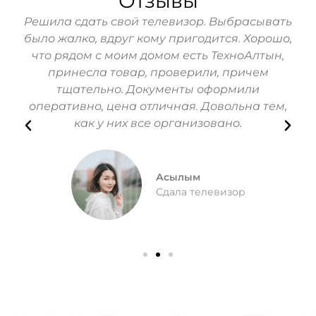
Отзывы
hone
Решила сдать свой телевизор. Выбрасывать
За
ь!
было жалко, вдруг кому пригодится. Хорошо,
Мо
зин
что рядом с моим домом есть ТехноАлтын,
их
принесла товар, проверили, причем
п
тщательно. Документы оформили
Вс
оперативно, цена отличная. Довольна тем,
как у них все организовано.
Асылым
Сдала телевизор