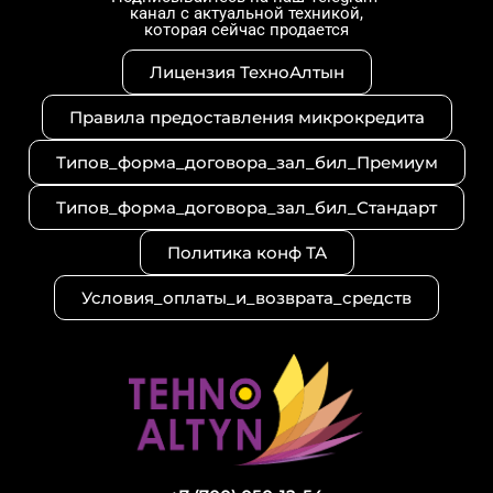
канал с актуальной техникой,
a
s
g
которая сейчас продается
g
a
r
r
p
a
Лицензия ТехноАлтын
a
p
m
m
Правила предоставления микрокредита
Типов_форма_договора_зал_бил_Премиум
Типов_форма_договора_зал_бил_Стандарт
Политика конф ТА
Условия_оплаты_и_возврата_средств