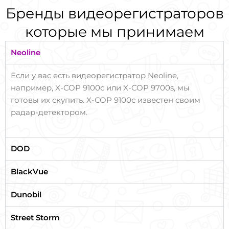
Бренды видеорегистраторов
которые мы принимаем
Neoline
Если у вас есть видеорегистратор Neoline,
например, X-COP 9100с или X-COP 9700s, мы
готовы их скупить. X-COP 9100с известен своим
радар-детектором.
DOD
BlackVue
Dunobil
Street Storm