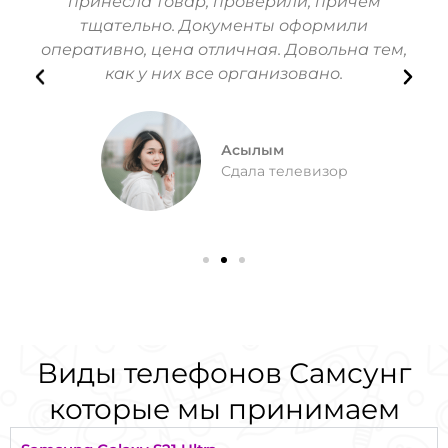
их
принесла товар, проверили, причем
п
тщательно. Документы оформили
Вс
оперативно, цена отличная. Довольна тем,
как у них все организовано.
Асылым
Сдала телевизор
Виды телефонов Самсунг
которые мы принимаем