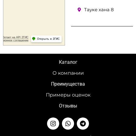
Тауке хана 8
Каталог
О компании
Преимущества
Примеры оценок
Отзывы
I
W
T
n
h
e
s
a
l