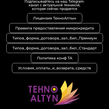
t
t
e
Подписывайтесь на наш Telegram-
канал с актуальной техникой,
a
s
g
которая сейчас продается
g
a
r
r
p
a
Лицензия ТехноАлтын
a
p
m
m
Правила предоставления микрокредита
Типов_форма_договора_зал_бил_Премиум
Типов_форма_договора_зал_бил_Стандарт
Политика конф ТА
Условия_оплаты_и_возврата_средств