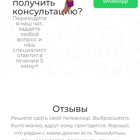
получить
WhatsApp
консультацию?
Переходите
в наш чат,
задайте
любой
вопрос и
наш
специалист
ответит в
течении 5
минут!
Отзывы
hone
Решила сдать свой телевизор. Выбрасывать
За
ь!
было жалко, вдруг кому пригодится. Хорошо,
Мо
зин
что рядом с моим домом есть ТехноАлтын,