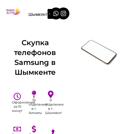
Перейти
Whatsapp
Instagram
к
Шымкент
содержимому
Скупка
телефонов
Samsung в
Шымкенте
19
9
Оформление
отделений
отделения
за 10
в г.
в г.
минут
Алматы
Шымкент