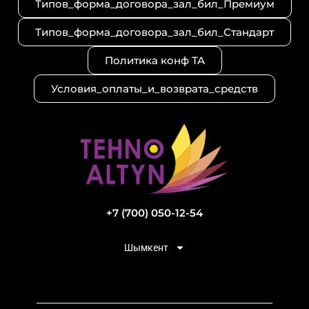
Типов_форма_договора_зал_бил_Премиум
Типов_форма_договора_зал_бил_Стандарт
Политика конф ТА
Условия_оплаты_и_возврата_средств
+7 (700) 050-12-54
Шымкент