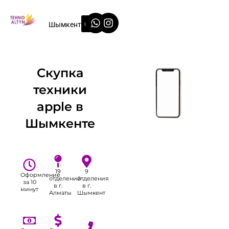
Перейти
Whatsapp
Instagram
к
Шымкент
содержимому
Скупка
техники
apple в
Шымкенте
19
9
Оформление
отделений
отделения
за 10
в г.
в г.
минут
Алматы
Шымкент