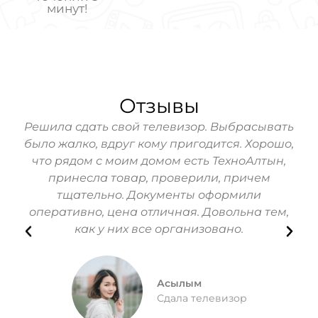
минут!
Отзывы
hone
Решила сдать свой телевизор. Выбрасывать
За
ь!
было жалко, вдруг кому пригодится. Хорошо,
Мо
зин
что рядом с моим домом есть ТехноАлтын,
их
принесла товар, проверили, причем
п
тщательно. Документы оформили
Вс
оперативно, цена отличная. Довольна тем,
как у них все организовано.
Асылым
Сдала телевизор