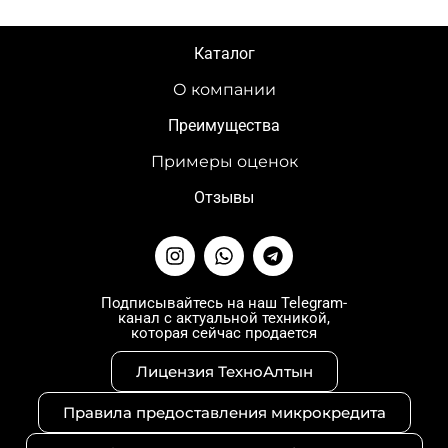
Каталог
О компании
Преимущества
Примеры оценок
Отзывы
I
W
T
n
h
e
s
a
l
t
t
e
Подписывайтесь на наш Telegram-
канал с актуальной техникой,
a
s
g
которая сейчас продается
g
a
r
r
p
a
Лицензия ТехноАлтын
a
p
m
m
Правила предоставления микрокредита