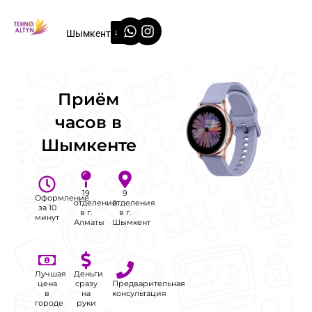
Перейти
Whatsapp
Instagram
к
Шымкент
содержимому
Приём
часов в
Шымкенте
19
9
Оформление
отделений
отделения
за 10
в г.
в г.
минут
Алматы
Шымкент
Лучшая
Деньги
цена
сразу
Предварительная
в
на
консультация
городе
руки