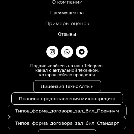
О компании
Преимущества
Примеры оценок
Отзывы
I
W
T
n
h
e
s
a
l
t
t
e
Подписывайтесь на наш Telegram-
канал с актуальной техникой,
a
s
g
которая сейчас продается
g
a
r
r
p
a
Лицензия ТехноАлтын
a
p
m
m
Правила предоставления микрокредита
Типов_форма_договора_зал_бил_Премиум
Типов_форма_договора_зал_бил_Стандарт