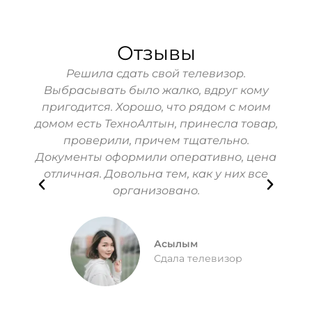
Отзывы
свой
Решила сдать свой телевизор.
Захо
отел
Выбрасывать было жалко, вдруг кому
PS
т
пригодится. Хорошо, что рядом с моим
ком
 часто
домом есть ТехноАлтын, принесла товар,
При
 и
проверили, причем тщательно.
не
мили
Документы оформили оперативно, цена
бы
ли за
отличная. Довольна тем, как у них все
ние
организовано.
Асылым
Сдала телевизор