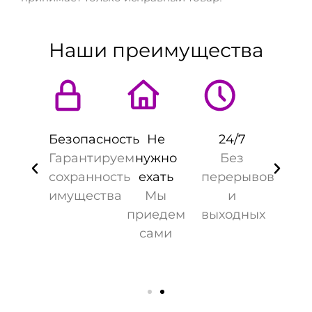
Наши преимущества
Ч
Безопасность
Не
24/7
ро
От
Гарантируем
нужно
Без
мим
пл
сохранность
ехать
перерывов
мин
имущества
Мы
и
ск
приедем
выходных
ко
сами