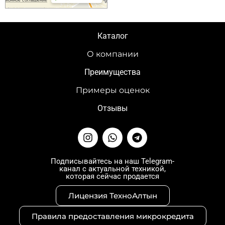
Каталог
О компании
Преимущества
Примеры оценок
Отзывы
I
W
T
n
h
e
s
a
l
t
t
e
Подписывайтесь на наш Telegram-
канал с актуальной техникой,
a
s
g
которая сейчас продается
g
a
r
r
p
a
Лицензия ТехноАлтын
a
p
m
m
Правила предоставления микрокредита