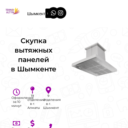
Перейти
Whatsapp
Instagram
к
Шымкент
содержимому
Скупка
вытяжных
панелей
в Шымкенте
19
9
Оформление
отделений
отделения
за 10
в г.
в г.
минут
Алматы
Шымкент