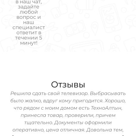
в наш чат,
задайте
любой
вопрос и
наш
специалист
ответит в
течении 5
минут!
Отзывы
hone
Решила сдать свой телевизор. Выбрасывать
За
ь!
было жалко, вдруг кому пригодится. Хорошо,
Мо
зин
что рядом с моим домом есть ТехноАлтын,
их
принесла товар, проверили, причем
п
тщательно. Документы оформили
Вс
оперативно, цена отличная. Довольна тем,