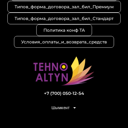
Типов_форма_договора_зал_бил_Премиум
Типов_форма_договора_зал_бил_Стандарт
Политика конф ТА
Условия_оплаты_и_возврата_средств
+7 (700) 050-12-54
Шымкент