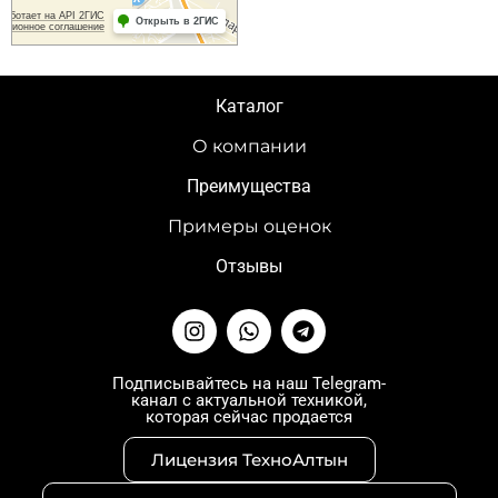
Каталог
О компании
Преимущества
Примеры оценок
Отзывы
I
W
T
n
h
e
s
a
l
t
t
e
Подписывайтесь на наш Telegram-
канал с актуальной техникой,
a
s
g
которая сейчас продается
g
a
r
r
p
a
Лицензия ТехноАлтын
a
p
m
m