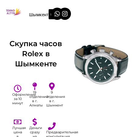
Перейти
Whatsapp
Instagram
к
Шымкент
содержимому
Скупка часов
Rolex в
Шымкенте
19
9
Оформление
отделений
отделения
за 10
в г.
в г.
минут
Алматы
Шымкент
Лучшая
Деньги
цена
сразу
Предварительная
в
на
консультация