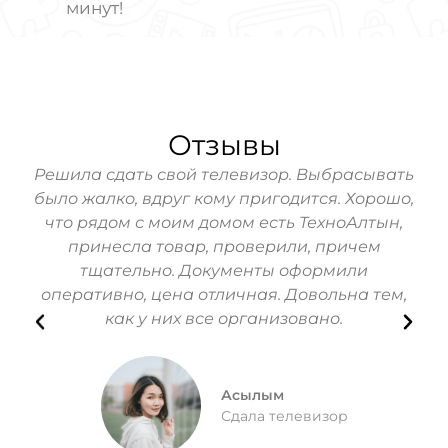
минут!
Отзывы
hone
Решила сдать свой телевизор. Выбрасывать
За
ь!
было жалко, вдруг кому пригодится. Хорошо,
Мо
зин
что рядом с моим домом есть ТехноАлтын,
их
принесла товар, проверили, причем
п
тщательно. Документы оформили
Вс
оперативно, цена отличная. Довольна тем,
как у них все организовано.
Асылым
Сдала телевизор