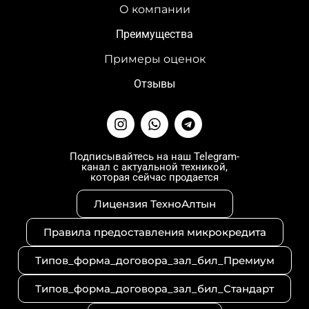
О компании
Преимущества
Примеры оценок
Отзывы
I
W
T
n
h
e
s
a
l
t
t
e
Подписывайтесь на наш Telegram-
канал с актуальной техникой,
a
s
g
которая сейчас продается
g
a
r
r
p
a
Лицензия ТехноАлтын
a
p
m
m
Правила предоставления микрокредита
Типов_форма_договора_зал_бил_Премиум
Типов_форма_договора_зал_бил_Стандарт