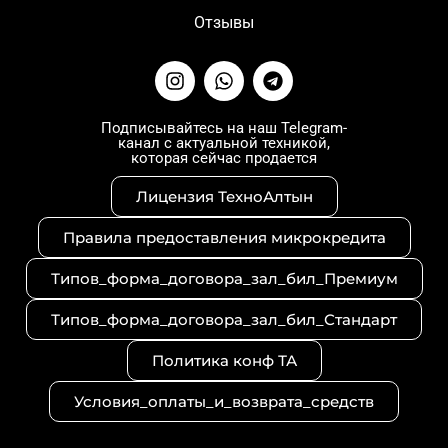
Отзывы
I
W
T
n
h
e
s
a
l
t
t
e
Подписывайтесь на наш Telegram-
канал с актуальной техникой,
a
s
g
которая сейчас продается
g
a
r
r
p
a
Лицензия ТехноАлтын
a
p
m
m
Правила предоставления микрокредита
Типов_форма_договора_зал_бил_Премиум
Типов_форма_договора_зал_бил_Стандарт
Политика конф ТА
Условия_оплаты_и_возврата_средств