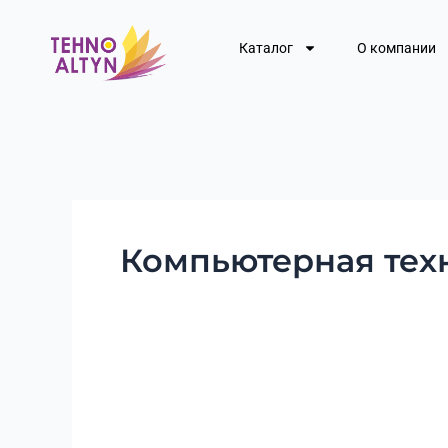
Перейти
к
Каталог
О компании
содержимому
Компьютерная тех
Скупка
моноблоков