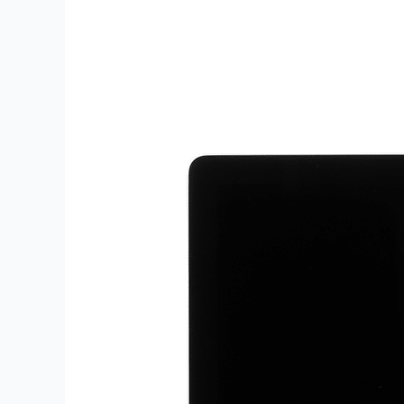
Скупка
Imac